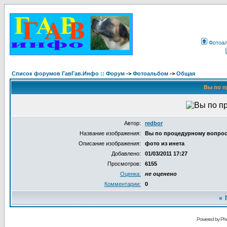
Фотоа
Список форумов ГавГав.Инфо :: Форум
->
Фотоальбом
->
Общая
Вы по п
Автор:
redbor
Название изображения:
Вы по процедурному вопро
Описание изображения:
фото из инета
Добавлено:
01/03/2011 17:27
Просмотров:
6155
Оценка:
не оценено
Комментарии:
0
«
Powered by Pho