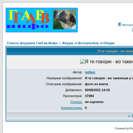
Фотоа
Список форумов ГавГав.Инфо :: Форум
->
Фотоальбом
->
Общая
Я те говорю - во таке
Автор:
redbor
Название изображения:
Я те говорю - во такенные у н
Описание изображения:
фото из инета
Добавлено:
02/06/2011 14:15
Просмотров:
37394
Оценка:
не оценено
Комментарии:
0
«
Powered by Pho