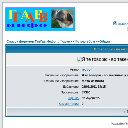
Фотоа
Список форумов ГавГав.Инфо :: Форум
->
Фотоальбом
->
Общая
Я те говорю - во таке
Автор:
redbor
Название изображения:
Я те говорю - во такенные у н
Описание изображения:
фото из инета
Добавлено:
02/06/2011 14:15
Просмотров:
37360
Оценка:
не оценено
Комментарии:
0
«
Powered by Pho