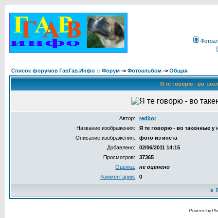
Фотоа
Список форумов ГавГав.Инфо :: Форум
->
Фотоальбом
->
Общая
Я те говорю - во таке
Автор:
redbor
Название изображения:
Я те говорю - во такенные у н
Описание изображения:
фото из инета
Добавлено:
02/06/2011 14:15
Просмотров:
37365
Оценка:
не оценено
Комментарии:
0
«
Powered by Pho