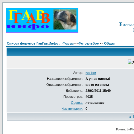
Фотоа
Список форумов ГавГав.Инфо :: Форум
->
Фотоальбом
->
Общая
Автор:
redbor
Название изображения:
А у нас сиеста!
Описание изображения:
фото из инета
Добавлено:
28/02/2011 15:49
Просмотров:
4035
Оценка:
не оценено
Комментарии:
0
«
Powered by Pho