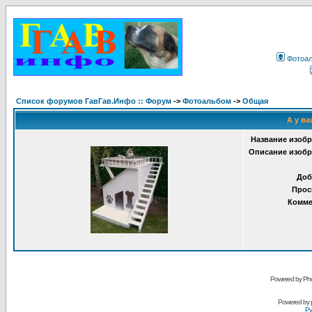
Фотоа
Список форумов ГавГав.Инфо :: Форум
->
Фотоальбом
->
Общая
А у ва
Название изобр
Описание изобр
Доб
Прос
Комме
Powered by Pho
Powered by
Ру