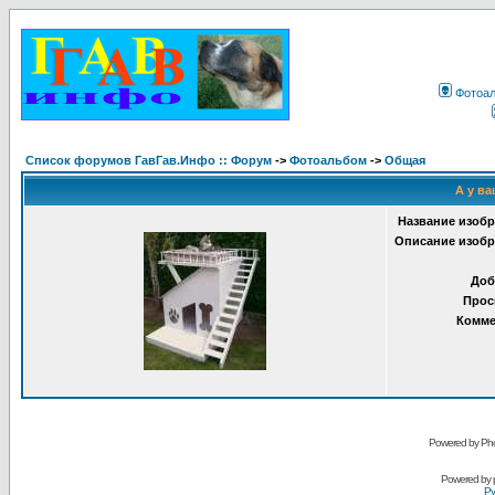
Фотоа
Список форумов ГавГав.Инфо :: Форум
->
Фотоальбом
->
Общая
А у ва
Название изобр
Описание изобр
Доб
Прос
Комме
Powered by Pho
Powered by
Ру