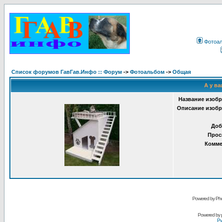
Фотоа
Список форумов ГавГав.Инфо :: Форум
->
Фотоальбом
->
Общая
А у ва
Название изобр
Описание изобр
Доб
Прос
Комме
Powered by Pho
Powered by
Ру