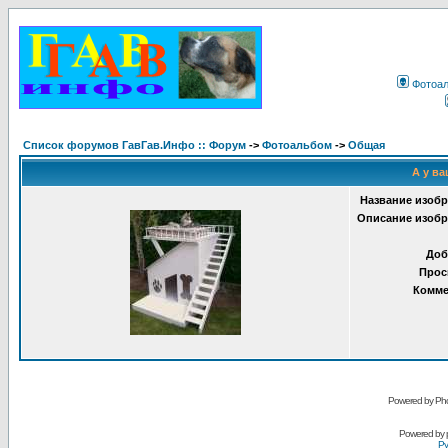
Фотоа
Список форумов ГавГав.Инфо :: Форум
->
Фотоальбом
->
Общая
А у ва
Название изобр
Описание изобр
Доб
Прос
Комме
Powered by Pho
Powered by
Ру