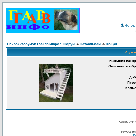
Фотоа
Список форумов ГавГав.Инфо :: Форум
->
Фотоальбом
->
Общая
А у ва
Название изобр
Описание изобр
Доб
Прос
Комме
Powered by Pho
Powered by
Ру