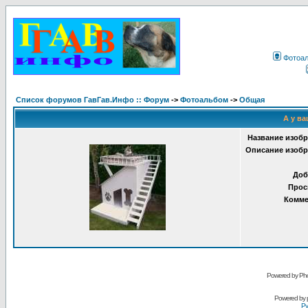
Фотоа
Список форумов ГавГав.Инфо :: Форум
->
Фотоальбом
->
Общая
А у ва
Название изобр
Описание изобр
Доб
Прос
Комме
Powered by Pho
Powered by
Ру