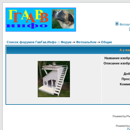
Фотоа
Список форумов ГавГав.Инфо :: Форум
->
Фотоальбом
->
Общая
А у ва
Название изобр
Описание изобр
Доб
Прос
Комме
Powered by Pho
Powered by
Ру