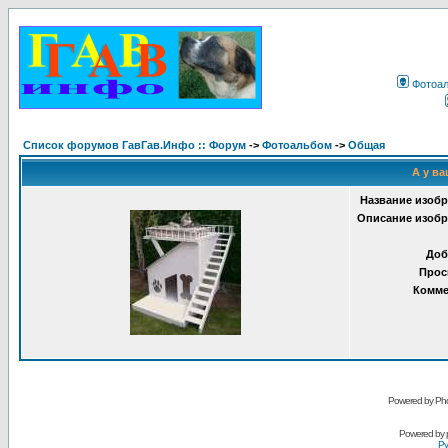
Фотоа
Список форумов ГавГав.Инфо :: Форум
->
Фотоальбом
->
Общая
А у ва
Название изобр
Описание изобр
Доб
Прос
Комме
Powered by Pho
Powered by
Ру