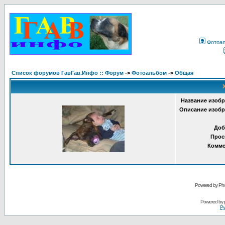
Фотоа
Список форумов ГавГав.Инфо :: Форум
->
Фотоальбом
->
Общая
Название изобр
Описание изобр
Доб
Прос
Комме
Powered by Pho
Powered by
Ру