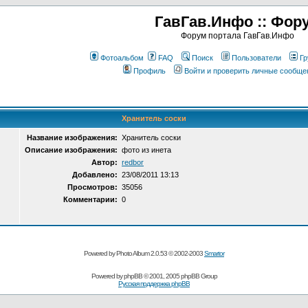
ГавГав.Инфо :: Фор
Форум портала ГавГав.Инфо
Фотоальбом
FAQ
Поиск
Пользователи
Гр
Профиль
Войти и проверить личные сообще
Хранитель соски
Название изображения:
Хранитель соски
Описание изображения:
фото из инета
Автор:
redbor
Добавлено:
23/08/2011 13:13
Просмотров:
35056
Комментарии:
0
Powered by Photo Album 2.0.53 © 2002-2003
Smartor
Powered by
phpBB
© 2001, 2005 phpBB Group
Русская поддержка phpBB