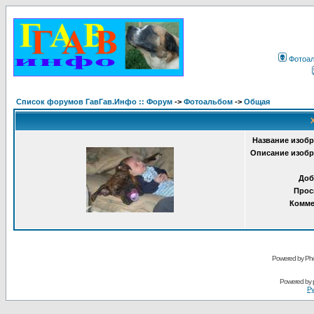
Фотоа
Список форумов ГавГав.Инфо :: Форум
->
Фотоальбом
->
Общая
Название изобр
Описание изобр
Доб
Прос
Комме
Powered by Pho
Powered by
Ру