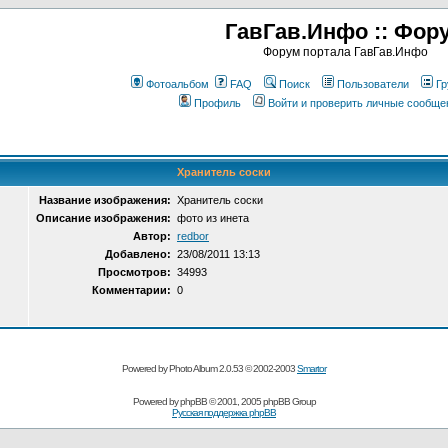
ГавГав.Инфо :: Фор
Форум портала ГавГав.Инфо
Фотоальбом
FAQ
Поиск
Пользователи
Гр
Профиль
Войти и проверить личные сообще
Хранитель соски
Название изображения:
Хранитель соски
Описание изображения:
фото из инета
Автор:
redbor
Добавлено:
23/08/2011 13:13
Просмотров:
34993
Комментарии:
0
Powered by Photo Album 2.0.53 © 2002-2003
Smartor
Powered by
phpBB
© 2001, 2005 phpBB Group
Русская поддержка phpBB