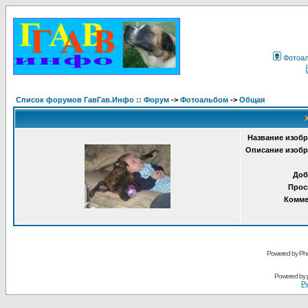
Фотоа
Список форумов ГавГав.Инфо :: Форум
->
Фотоальбом
->
Общая
Название изобр
Описание изобр
Доб
Прос
Комме
Powered by Pho
Powered by
Ру