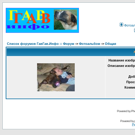
Фотоа
Список форумов ГавГав.Инфо :: Форум
->
Фотоальбом
->
Общая
Название изобр
Описание изобр
Доб
Прос
Комме
Powered by Pho
Powered by
Ру