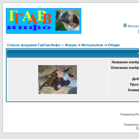
Фотоа
Список форумов ГавГав.Инфо :: Форум
->
Фотоальбом
->
Общая
Название изобр
Описание изобр
Доб
Прос
Комме
Powered by Pho
Powered by
Ру