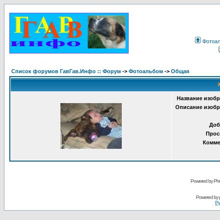
Фотоа
Список форумов ГавГав.Инфо :: Форум
->
Фотоальбом
->
Общая
Название изобр
Описание изобр
Доб
Прос
Комме
Powered by Pho
Powered by
Ру