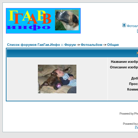
Фотоа
Список форумов ГавГав.Инфо :: Форум
->
Фотоальбом
->
Общая
Название изобр
Описание изобр
Доб
Прос
Комме
Powered by Pho
Powered by
Ру