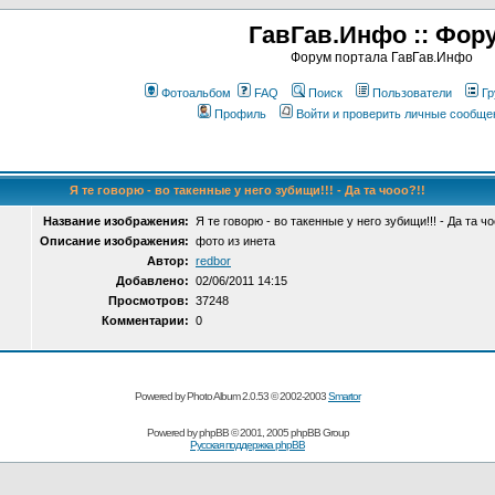
ГавГав.Инфо :: Фор
Форум портала ГавГав.Инфо
Фотоальбом
FAQ
Поиск
Пользователи
Гр
Профиль
Войти и проверить личные сообще
Я те говорю - во такенные у него зубищи!!! - Да та чооо?!!
Название изображения:
Я те говорю - во такенные у него зубищи!!! - Да та чо
Описание изображения:
фото из инета
Автор:
redbor
Добавлено:
02/06/2011 14:15
Просмотров:
37248
Комментарии:
0
Powered by Photo Album 2.0.53 © 2002-2003
Smartor
Powered by
phpBB
© 2001, 2005 phpBB Group
Русская поддержка phpBB