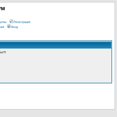
ум
уппы
Регистрация
ния
Вход
оо?!!