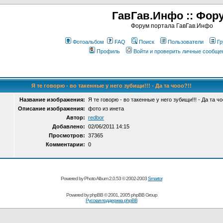
ГавГав.Инфо :: Фор
Форум портала ГавГав.Инфо
Фотоальбом
FAQ
Поиск
Пользователи
Гр
Профиль
Войти и проверить личные сообще
Я те говорю - во такенные у него зубищи!!! - Да та чооо?!!
Название изображения:
Я те говорю - во такенные у него зубищи!!! - Да та чо
Описание изображения:
фото из инета
Автор:
redbor
Добавлено:
02/06/2011 14:15
Просмотров:
37365
Комментарии:
0
Powered by Photo Album 2.0.53 © 2002-2003
Smartor
Powered by
phpBB
© 2001, 2005 phpBB Group
Русская поддержка phpBB