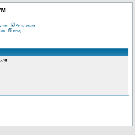
ум
уппы
Регистрация
ния
Вход
оо?!!