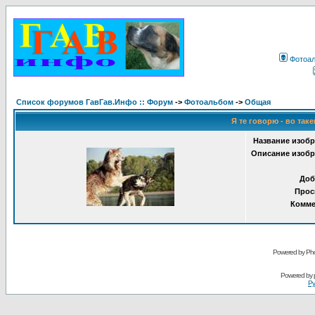
Фотоа
Список форумов ГавГав.Инфо :: Форум
->
Фотоальбом
->
Общая
Я те говорю - во таке
Название изобр
Описание изобр
Доб
Прос
Комме
Powered by Pho
Powered by
Ру