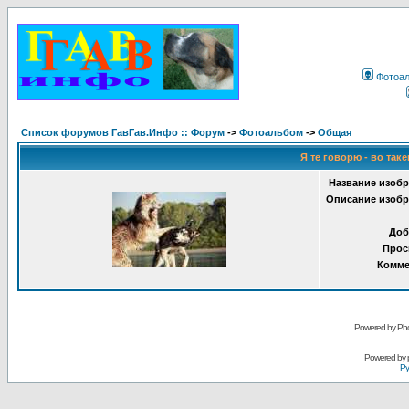
Фотоа
Список форумов ГавГав.Инфо :: Форум
->
Фотоальбом
->
Общая
Я те говорю - во таке
Название изобр
Описание изобр
Доб
Прос
Комме
Powered by Pho
Powered by
Ру