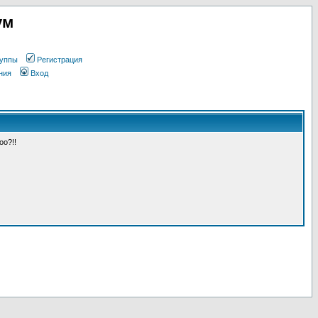
ум
уппы
Регистрация
ния
Вход
оо?!!