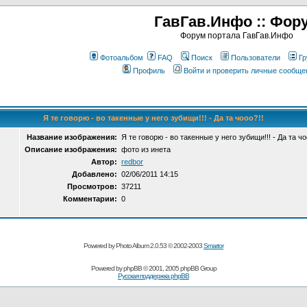
ГавГав.Инфо :: Фор
Форум портала ГавГав.Инфо
Фотоальбом
FAQ
Поиск
Пользователи
Гр
Профиль
Войти и проверить личные сообще
Я те говорю - во такенные у него зубищи!!! - Да та чооо?!!
Название изображения:
Я те говорю - во такенные у него зубищи!!! - Да та чо
Описание изображения:
фото из инета
Автор:
redbor
Добавлено:
02/06/2011 14:15
Просмотров:
37211
Комментарии:
0
Powered by Photo Album 2.0.53 © 2002-2003
Smartor
Powered by
phpBB
© 2001, 2005 phpBB Group
Русская поддержка phpBB