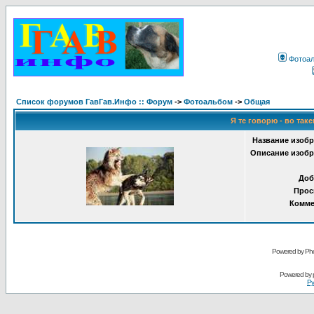
Фотоа
Список форумов ГавГав.Инфо :: Форум
->
Фотоальбом
->
Общая
Я те говорю - во таке
Название изобр
Описание изобр
Доб
Прос
Комме
Powered by Pho
Powered by
Ру