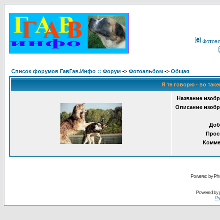
Фотоа
Список форумов ГавГав.Инфо :: Форум
->
Фотоальбом
->
Общая
Я те говорю - во таке
Название изобр
Описание изобр
Доб
Прос
Комме
Powered by Pho
Powered by
Ру