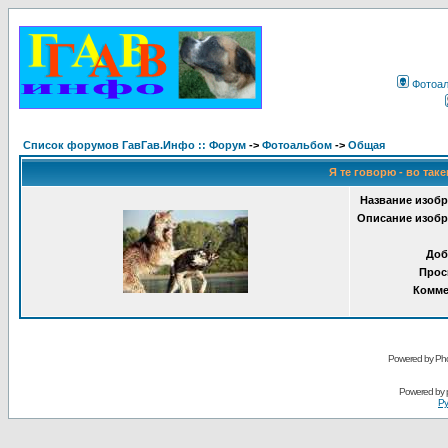
Фотоа
Список форумов ГавГав.Инфо :: Форум
->
Фотоальбом
->
Общая
Я те говорю - во таке
Название изобр
Описание изобр
Доб
Прос
Комме
Powered by Pho
Powered by
Ру