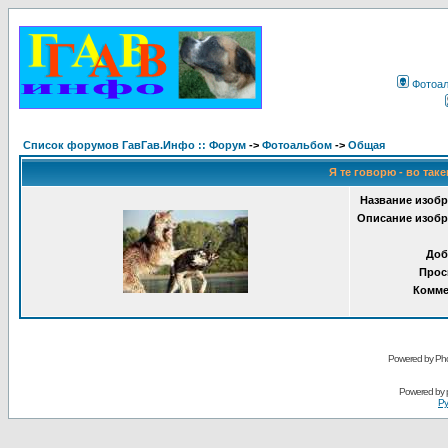
Фотоа
Список форумов ГавГав.Инфо :: Форум
->
Фотоальбом
->
Общая
Я те говорю - во таке
Название изобр
Описание изобр
Доб
Прос
Комме
Powered by Pho
Powered by
Ру