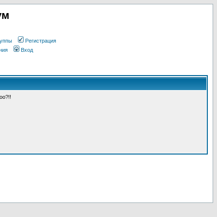
ум
уппы
Регистрация
ния
Вход
оо?!!