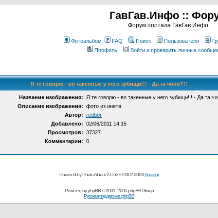
ГавГав.Инфо :: Фор
Форум портала ГавГав.Инфо
Фотоальбом
FAQ
Поиск
Пользователи
Гр
Профиль
Войти и проверить личные сообще
Я те говорю - во такенные у него зубищи!!! - Да та чооо?!!
Название изображения:
Я те говорю - во такенные у него зубищи!!! - Да та чо
Описание изображения:
фото из инета
Автор:
redbor
Добавлено:
02/06/2011 14:15
Просмотров:
37327
Комментарии:
0
Powered by Photo Album 2.0.53 © 2002-2003
Smartor
Powered by
phpBB
© 2001, 2005 phpBB Group
Русская поддержка phpBB