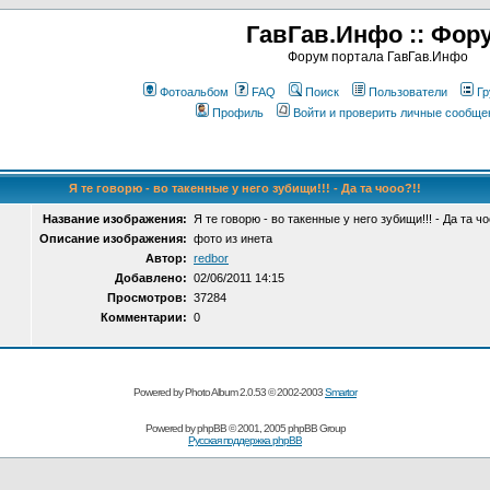
ГавГав.Инфо :: Фор
Форум портала ГавГав.Инфо
Фотоальбом
FAQ
Поиск
Пользователи
Гр
Профиль
Войти и проверить личные сообще
Я те говорю - во такенные у него зубищи!!! - Да та чооо?!!
Название изображения:
Я те говорю - во такенные у него зубищи!!! - Да та чо
Описание изображения:
фото из инета
Автор:
redbor
Добавлено:
02/06/2011 14:15
Просмотров:
37284
Комментарии:
0
Powered by Photo Album 2.0.53 © 2002-2003
Smartor
Powered by
phpBB
© 2001, 2005 phpBB Group
Русская поддержка phpBB