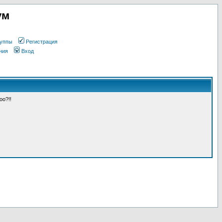
ум
уппы
Регистрация
ния
Вход
оо?!!