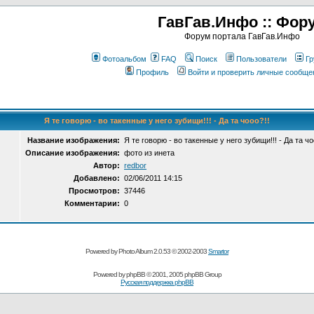
ГавГав.Инфо :: Фор
Форум портала ГавГав.Инфо
Фотоальбом
FAQ
Поиск
Пользователи
Гр
Профиль
Войти и проверить личные сообще
Я те говорю - во такенные у него зубищи!!! - Да та чооо?!!
Название изображения:
Я те говорю - во такенные у него зубищи!!! - Да та чо
Описание изображения:
фото из инета
Автор:
redbor
Добавлено:
02/06/2011 14:15
Просмотров:
37446
Комментарии:
0
Powered by Photo Album 2.0.53 © 2002-2003
Smartor
Powered by
phpBB
© 2001, 2005 phpBB Group
Русская поддержка phpBB