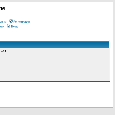
ум
уппы
Регистрация
ния
Вход
оо?!!