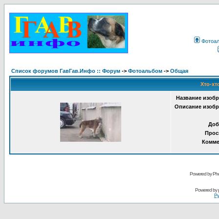
Фотоа
Список форумов ГавГав.Инфо :: Форум
->
Фотоальбом
->
Общая
Хто-хт
Название изобр
Описание изобр
Доб
Прос
Комме
Powered by Pho
Powered by
Ру