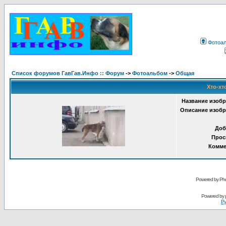
Фотоа
Список форумов ГавГав.Инфо :: Форум
->
Фотоальбом
->
Общая
Хто-хт
Название изобр
Описание изобр
Доб
Прос
Комме
Powered by Pho
Powered by
Ру