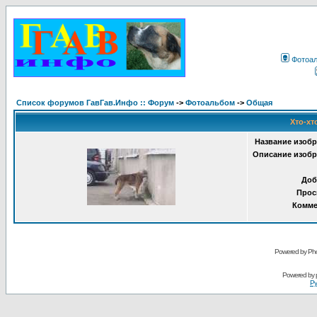
Фотоа
Список форумов ГавГав.Инфо :: Форум
->
Фотоальбом
->
Общая
Хто-хт
Название изобр
Описание изобр
Доб
Прос
Комме
Powered by Pho
Powered by
Ру