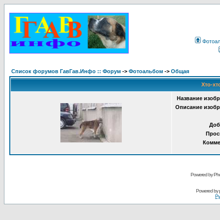
Фотоа
Список форумов ГавГав.Инфо :: Форум
->
Фотоальбом
->
Общая
Хто-хт
Название изобр
Описание изобр
Доб
Прос
Комме
Powered by Pho
Powered by
Ру