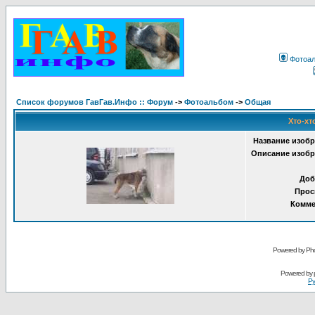
Фотоа
Список форумов ГавГав.Инфо :: Форум
->
Фотоальбом
->
Общая
Хто-хт
Название изобр
Описание изобр
Доб
Прос
Комме
Powered by Pho
Powered by
Ру