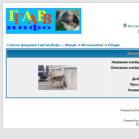
Фотоа
Список форумов ГавГав.Инфо :: Форум
->
Фотоальбом
->
Общая
Хто-хт
Название изобр
Описание изобр
Доб
Прос
Комме
Powered by Pho
Powered by
Ру