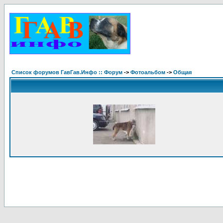
Список форумов ГавГав.Инфо :: Форум
->
Фотоальбом
->
Общая