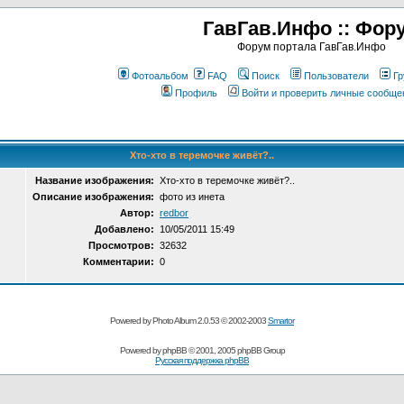
ГавГав.Инфо :: Фор
Форум портала ГавГав.Инфо
Фотоальбом
FAQ
Поиск
Пользователи
Гр
Профиль
Войти и проверить личные сообще
Хто-хто в теремочке живёт?..
Название изображения:
Хто-хто в теремочке живёт?..
Описание изображения:
фото из инета
Автор:
redbor
Добавлено:
10/05/2011 15:49
Просмотров:
32632
Комментарии:
0
Powered by Photo Album 2.0.53 © 2002-2003
Smartor
Powered by
phpBB
© 2001, 2005 phpBB Group
Русская поддержка phpBB