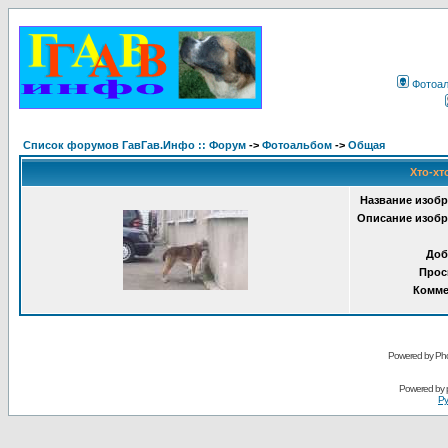
Фотоа
Список форумов ГавГав.Инфо :: Форум
->
Фотоальбом
->
Общая
Хто-хт
Название изобр
Описание изобр
Доб
Прос
Комме
Powered by Pho
Powered by
Ру