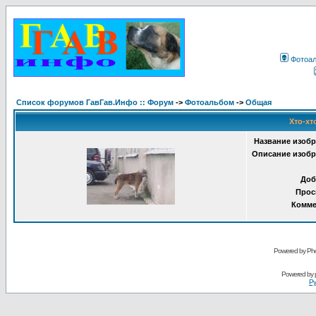
Фотоа
Список форумов ГавГав.Инфо :: Форум
->
Фотоальбом
->
Общая
Хто-хт
Название изобр
Описание изобр
Доб
Прос
Комме
Powered by Pho
Powered by
Ру