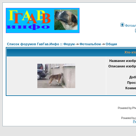
Фотоа
Список форумов ГавГав.Инфо :: Форум
->
Фотоальбом
->
Общая
Хто-хт
Название изобр
Описание изобр
Доб
Прос
Комме
Powered by Pho
Powered by
Ру