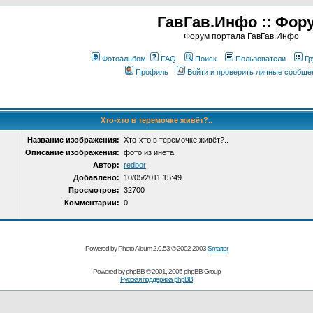
ГавГав.Инфо :: Фор
Форум портала ГавГав.Инфо
Фотоальбом
FAQ
Поиск
Пользователи
Гр
Профиль
Войти и проверить личные сообще
Хто-хто в теремочке живёт?..
Название изображения:
Хто-хто в теремочке живёт?..
Описание изображения:
фото из инета
Автор:
redbor
Добавлено:
10/05/2011 15:49
Просмотров:
32700
Комментарии:
0
Powered by Photo Album 2.0.53 © 2002-2003
Smartor
Powered by
phpBB
© 2001, 2005 phpBB Group
Русская поддержка phpBB