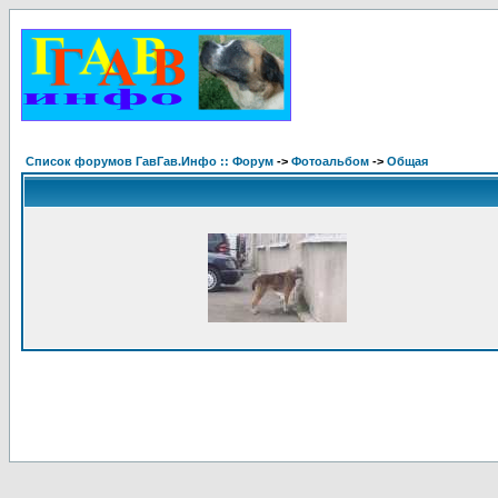
Список форумов ГавГав.Инфо :: Форум
->
Фотоальбом
->
Общая