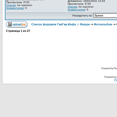
Добавлено: 24/01/2011 12:43
Просмотров: 3732
Просмотров: 3735
Оценка
:
не оценено
Оценка
:
не оценено
Комментарии
: 0
Комментарии
: 0
Упорядочить по:
Список форумов ГавГав.Инфо :: Форум
->
Фотоальбом
->
Страница
1
из
27
Powered by Pho
Powered by
Ру