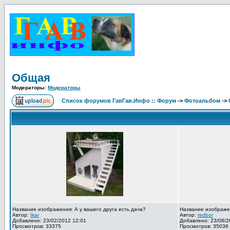
Общая
Модераторы:
Модераторы
Список форумов ГавГав.Инфо :: Форум
->
Фотоальбом
->
Название изображения: А у вашего друга есть дача?
Название изображе
Автор:
Ikar
Автор:
redbor
Добавлено: 23/02/2012 12:01
Добавлено: 23/08/2
Просмотров: 33375
Просмотров: 35036