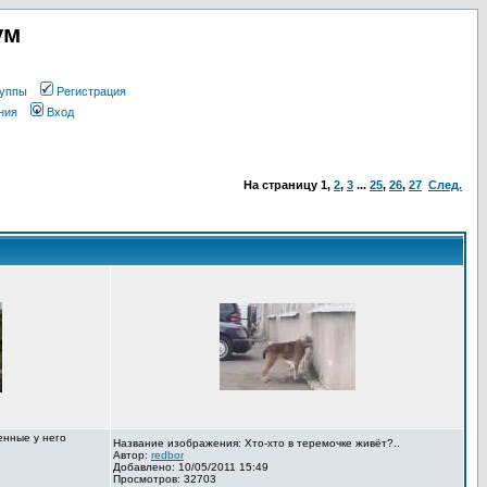
ум
уппы
Регистрация
ния
Вход
На страницу
1
,
2
,
3
...
25
,
26
,
27
След.
енные у него
Название изображения: Хто-хто в теремочке живёт?..
Автор:
redbor
Добавлено: 10/05/2011 15:49
Просмотров: 32703