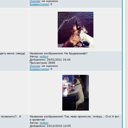
Оценка
:
не оценено
Комментарии
: 0
дить меня, смерд!
Название изображения: На брудершафт!
Автор:
redbor
Добавлено: 26/01/2011 16:44
Просмотров: 3848
Оценка
:
не оценено
Комментарии
: 0
 позвонить?.. А
Название изображения: Так, пиво принесли, теперь... О-о! А вот
и креветки!
Автор:
redbor
Добавлено: 23/12/2010 13:05