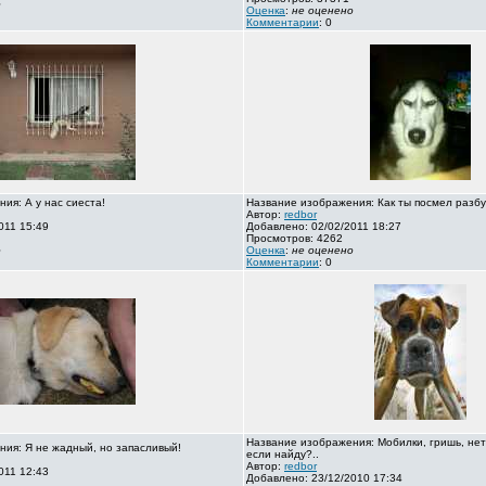
о
Оценка
:
не оценено
Комментарии
: 0
ия: А у нас сиеста!
Название изображения: Как ты посмел разбу
Автор:
redbor
011 15:49
Добавлено: 02/02/2011 18:27
Просмотров: 4262
о
Оценка
:
не оценено
Комментарии
: 0
Название изображения: Мобилки, гришь, нет
ия: Я не жадный, но запасливый!
если найду?..
Автор:
redbor
011 12:43
Добавлено: 23/12/2010 17:34