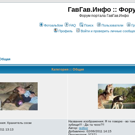
ГавГав.Инфо :: Фор
Форум портала ГавГав.Инфо
Фотоальбом
FAQ
Поиск
Пользователи
Гр
Профиль
Войти и проверить личные сообще
Общая
Категория :: Общая
Название изображения: Я те говорю - во так
ния: Хранитель соски
зубищи!!! - Да та чооо?!!
Автор:
redbor
011 13:13
Добавлено: 02/06/2011 14:15
Просмотров: 37371