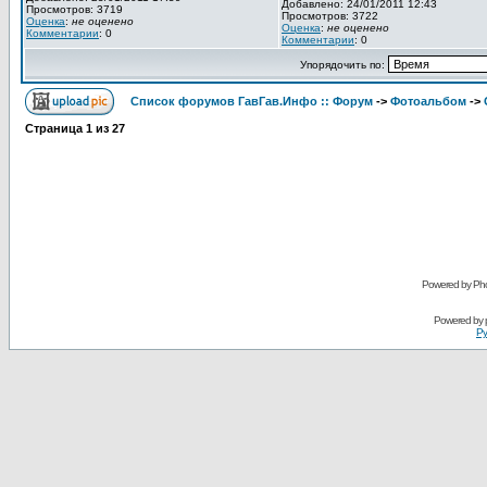
Добавлено: 24/01/2011 12:43
Просмотров: 3719
Просмотров: 3722
Оценка
:
не оценено
Оценка
:
не оценено
Комментарии
: 0
Комментарии
: 0
Упорядочить по:
Список форумов ГавГав.Инфо :: Форум
->
Фотоальбом
->
Страница
1
из
27
Powered by Pho
Powered by
Ру