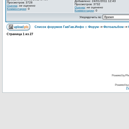
Добавлено: 24/01/2011 12:43
Просмотров: 3728
Просмотров: 3732
Оценка
:
не оценено
Оценка
:
не оценено
Комментарии
: 0
Комментарии
: 0
Упорядочить по:
Список форумов ГавГав.Инфо :: Форум
->
Фотоальбом
->
Страница
1
из
27
Powered by Pho
Powered by
Ру