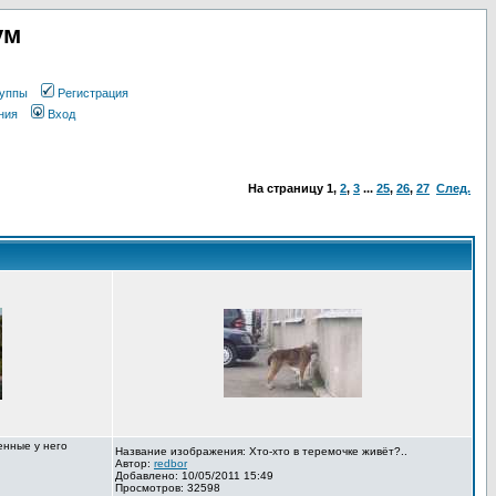
ум
уппы
Регистрация
ния
Вход
На страницу
1
,
2
,
3
...
25
,
26
,
27
След.
енные у него
Название изображения: Хто-хто в теремочке живёт?..
Автор:
redbor
Добавлено: 10/05/2011 15:49
Просмотров: 32598