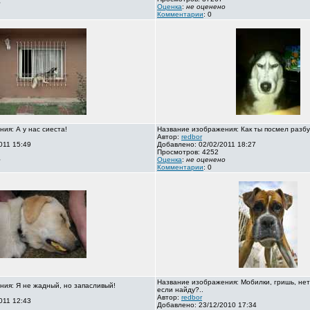
о
Оценка
:
не оценено
Комментарии
: 0
ия: А у нас сиеста!
Название изображения: Как ты посмел разбу
Автор:
redbor
011 15:49
Добавлено: 02/02/2011 18:27
Просмотров: 4252
о
Оценка
:
не оценено
Комментарии
: 0
Название изображения: Мобилки, гришь, нет
ия: Я не жадный, но запасливый!
если найду?..
Автор:
redbor
011 12:43
Добавлено: 23/12/2010 17:34