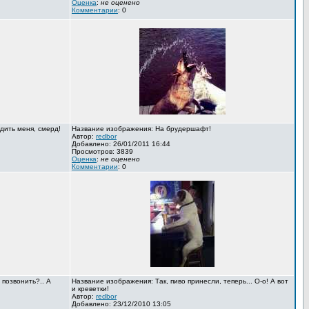
Оценка
:
не оценено
Комментарии
: 0
дить меня, смерд!
Название изображения: На брудершафт!
Автор:
redbor
Добавлено: 26/01/2011 16:44
Просмотров: 3839
Оценка
:
не оценено
Комментарии
: 0
 позвонить?.. А
Название изображения: Так, пиво принесли, теперь... О-о! А вот
и креветки!
Автор:
redbor
Добавлено: 23/12/2010 13:05