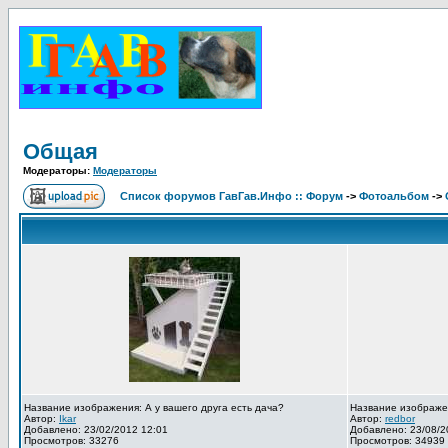
Общая
Модераторы:
Модераторы
Список форумов ГавГав.Инфо :: Форум
->
Фотоальбом
->
Название изображения: А у вашего друга есть дача?
Название изображе
Автор:
Ikar
Автор:
redbor
Добавлено: 23/02/2012 12:01
Добавлено: 23/08/2
Просмотров: 33276
Просмотров: 34939