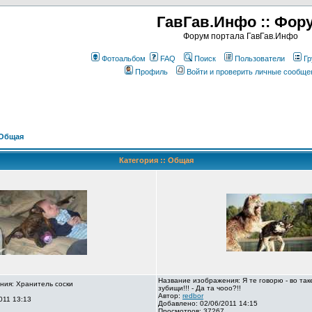
ГавГав.Инфо :: Фор
Форум портала ГавГав.Инфо
Фотоальбом
FAQ
Поиск
Пользователи
Гр
Профиль
Войти и проверить личные сообще
Общая
Категория :: Общая
Название изображения: Я те говорю - во так
ния: Хранитель соски
зубищи!!! - Да та чооо?!!
Автор:
redbor
011 13:13
Добавлено: 02/06/2011 14:15
Просмотров: 37267